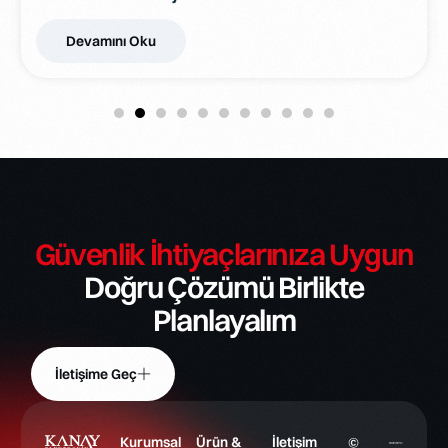
Devamını Oku
Güvenlik İhtiyaçlarınıza Uygun
Doğru Çözümü Birlikte
Planlayalım
İletişime Geç
Kurumsal
Ürün &
İletişim
©