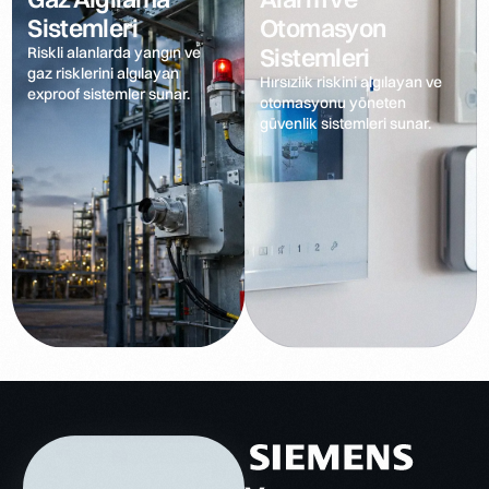
Sistemleri
Otomasyon
Sistemleri
Riskli alanlarda yangın ve
gaz risklerini algılayan
Hırsızlık riskini algılayan ve
exproof sistemler sunar.
otomasyonu yöneten
güvenlik sistemleri sunar.