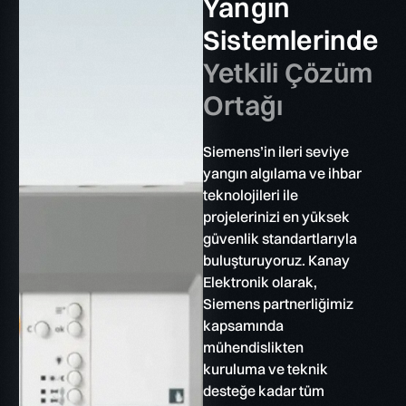
Yangın
Sistemlerinde
Yetkili Çözüm
Ortağı
Siemens’in ileri seviye
yangın algılama ve ihbar
teknolojileri ile
projelerinizi en yüksek
güvenlik standartlarıyla
buluşturuyoruz. Kanay
Elektronik olarak,
Siemens partnerliğimiz
kapsamında
mühendislikten
kuruluma ve teknik
desteğe kadar tüm