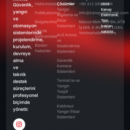
Hakkımızda
Çözümler
+90 312 335 01 99
2026
Güvenlik,
Yangın
Kanay
yangın
Politikalarımız
info@kanayelektronik.com
Algılama ve
Elektronik.
ve
İhbar
Tüm
Belgelerimiz
Macun Mah. Batı Blv. ATB
otomasyon
Sistemleri
hakları
İş Mrk. K Blok No: 1/284,
Teknik
saklıdır.
sistemlerinde
Yenimahalle/Ankara
Acil Anons
Şartnameler
projelendirme,
ve
Bizden
Seslendirme
kurulum,
Haberler
Sistemleri
devreye
alma
Güvenlik
Kamera
ve
Sistemleri
teknik
Termal Isı ve
destek
Yangın
süreçlerini
Tespit
profesyonel
Sistemleri
biçimde
Kablosuz
yönetir.
Yangın İhbar
Sistemleri