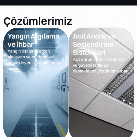
Çözümlerimiz
Yangın Algılama
Acil Anons ve
ve İhbar
Seslendirme
Sistemleri
Yangın risklerini erken
algılayan ve müdahaleyi
Acil durumlarda hızlı anons
destekleyen sistemler sunar.
ve güvenli tahliyeyi
destekleyen çözümler sunar.