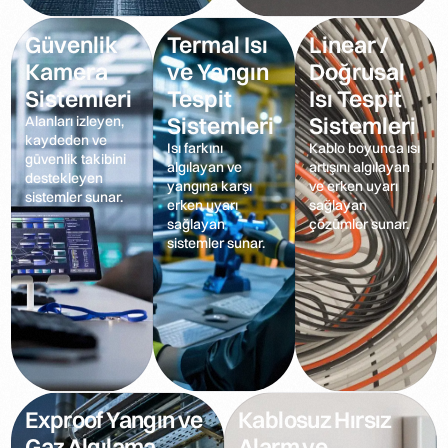
Güvenlik
Termal Isı
Linear /
Kamera
ve Yangın
Doğrusal
Sistemleri
Tespit
Isı Tespit
Sistemleri
Sistemleri
Alanları izleyen,
kaydeden ve
Isı farkını
Kablo boyunca ısı
güvenlik takibini
algılayan ve
artışını algılayan
destekleyen
yangına karşı
ve erken uyarı
sistemler sunar.
erken uyarı
sağlayan
sağlayan
çözümler sunar.
sistemler sunar.
Exproof Yangın ve
Kablosuz Hırsız
Gaz Algılama
Alarm ve