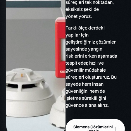
süreçleri tek noktadan,
eksiksiz şekilde
yönetiyoruz.
Farklı ölçeklerdeki
yapılar için
geliştirdiğimiz çözümler
sayesinde yangın
risklerini erken aşamada
tespit eder, hızlı ve
güvenilir müdahale
süreçleri oluştururuz. Bu
sayede hem insan
güvenliğini hem de
işletme sürekliliğini
güvence altına alırız.
Siemens Çözümlerini
İncele